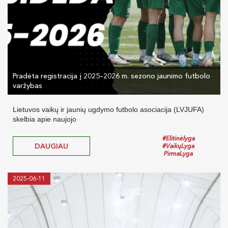
Pradėta registracija į 2025–2026 m. sezono jaunimo futbolo
varžybas
Lietuvos vaikų ir jaunių ugdymo futbolo asociacija (LVJUFA)
skelbia apie naujojo
#Elitinėlyga
DAUGIAU
#VaikųLyga
PirmaLyga
2025-06-11