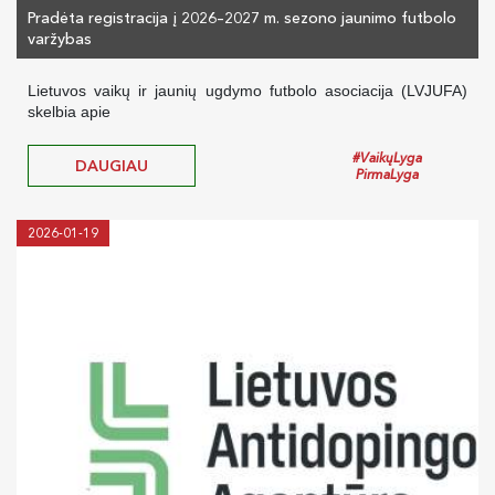
Pradėta registracija į 2026–2027 m. sezono jaunimo futbolo
varžybas
Lietuvos vaikų ir jaunių ugdymo futbolo asociacija (LVJUFA)
skelbia apie
#VaikųLyga
DAUGIAU
PirmaLyga
2026-01-19