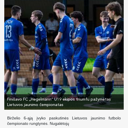
Finišavo FC „Hegelmann“ U19 ekipos triumfu pažymėtas
Lietuvos jaunimo čempionatas
Birželio 6-ąją įvyko paskutinės Lietuvos jaunimo futbolo
čempionato rungtynės. Nugalėtojų