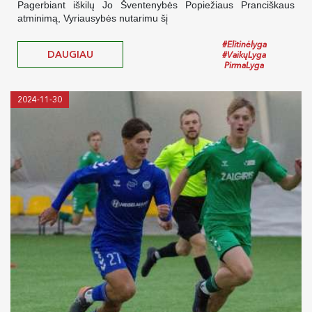
Pagerbiant iškilų Jo Šventenybės Popiežiaus Pranciškaus
atminimą, Vyriausybės nutarimu šį
#Elitinėlyga
DAUGIAU
#VaikųLyga
PirmaLyga
2024-11-30