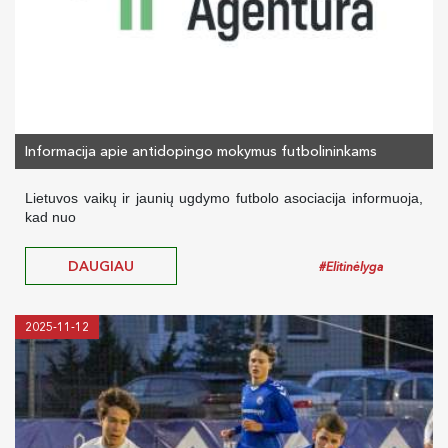
Informacija apie antidopingo mokymus futbolininkams
Lietuvos vaikų ir jaunių ugdymo futbolo asociacija informuoja,
kad nuo
DAUGIAU
#Elitinėlyga
2025-11-12