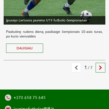
Įpusėjo Lietuvos jaunimo U19 futbolo čempionatas
Paskutinę rudens dieną pasibaigė čempionato 10-asis turas,
po kurio vienvaldės
DAUGIAU
1
/ 7
+370 658 75 645
jaunimofutbolas@lff.lt