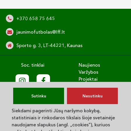
+370 658 75 645
jaunimofutbolas@lff.lt
Sporto g. 3, LT-44221, Kaunas
Soc. tinklai
Naujienos
Varžybos
Projektai
Treniruok
Vaikų gerovė
Sutinku
Nesutinku
English
Privatumo politika
Siekdami pagerinti Jūsų naršymo kokybę,
statistiniais ir rinkodaros tikslais šioje svetainėje
© 2025. LVJUFA. Visos teisės saugomos.
naudojame slapukus (angl. „cookies“), kuriuos