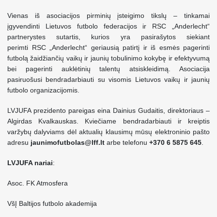
Vienas iš asociacijos pirminių įsteigimo tikslų – tinkamai
įgyvendinti Lietuvos futbolo federacijos ir RSC „Anderlecht“
partnerystes sutartis, kurios yra pasirašytos siekiant
perimti RSC „Anderlecht“ geriausią patirtį ir iš esmės pagerinti
futbolą žaidžiančių vaikų ir jaunių tobulinimo kokybę ir efektyvumą
bei pagerinti auklėtinių talentų atsiskleidimą. Asociacija
pasiruošusi bendradarbiauti su visomis Lietuvos vaikų ir jaunių
futbolo organizacijomis.
LVJUFA prezidento pareigas eina Dainius Gudaitis, direktoriaus –
Algirdas Kvalkauskas. Kviečiame bendradarbiauti ir kreiptis
varžybų dalyviams dėl aktualių klausimų mūsų elektroninio pašto
adresu
jaunimofutbolas@lff.lt
arbe telefonu
+370 6 5875 645
.
LVJUFA nariai
:
Asoc. FK Atmosfera
VšĮ Baltijos futbolo akademija