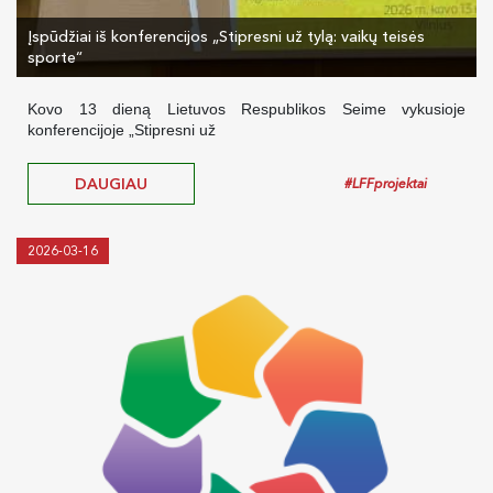
Įspūdžiai iš konferencijos „Stipresni už tylą: vaikų teisės
sporte“
Kovo 13 dieną Lietuvos Respublikos Seime vykusioje
konferencijoje „Stipresni už
DAUGIAU
#LFFprojektai
2026-03-16