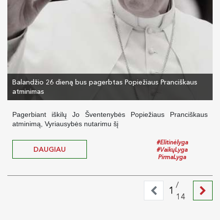
Balandžio 26 dieną bus pagerbtas Popiežiaus Pranciškaus
atminimas
Pagerbiant iškilų Jo Šventenybės Popiežiaus Pranciškaus
atminimą, Vyriausybės nutarimu šį
#Elitinėlyga
DAUGIAU
#VaikųLyga
PirmaLyga
/
1
14