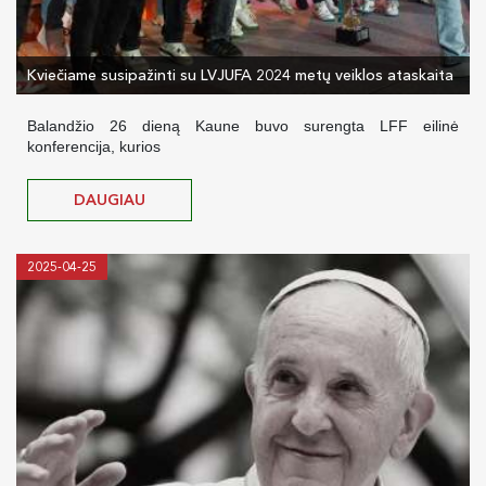
Kviečiame susipažinti su LVJUFA 2024 metų veiklos ataskaita
Balandžio 26 dieną Kaune buvo surengta LFF eilinė
konferencija, kurios
DAUGIAU
2025-04-25