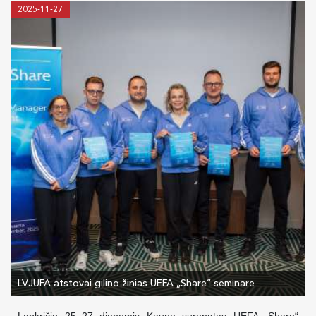
2025-11-27
LVJUFA atstovai gilino žinias UEFA „Share“ seminare
Lapkričio 25–27 dienomis Kaune surengtas UEFA „Share“