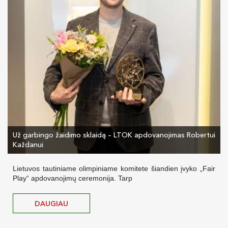
Už garbingo žaidimo sklaidą – LTOK apdovanojimas Robertui
Každanui
Lietuvos tautiniame olimpiniame komitete šiandien įvyko „Fair
Play“ apdovanojimų ceremonija. Tarp
DAUGIAU