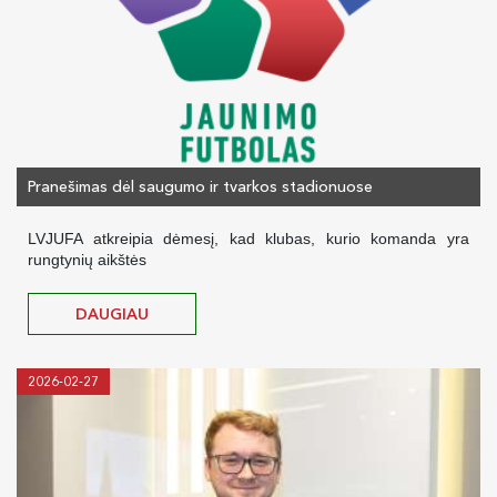
Pranešimas dėl saugumo ir tvarkos stadionuose
LVJUFA atkreipia dėmesį, kad klubas, kurio komanda yra
rungtynių aikštės
DAUGIAU
2026-02-27