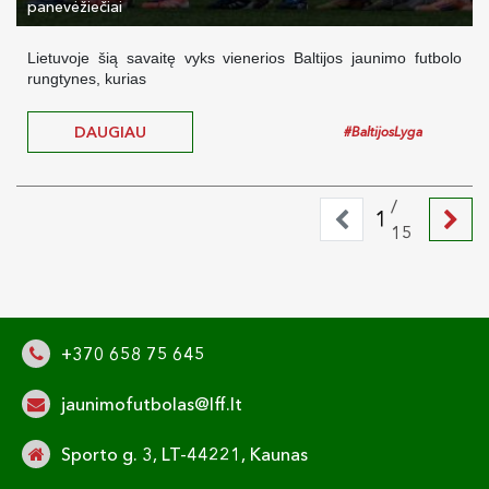
panevėžiečiai
Lietuvoje šią savaitę vyks vienerios Baltijos jaunimo futbolo
rungtynes, kurias
DAUGIAU
#BaltijosLyga
/
1
15
+370 658 75 645
jaunimofutbolas@lff.lt
Sporto g. 3, LT-44221, Kaunas