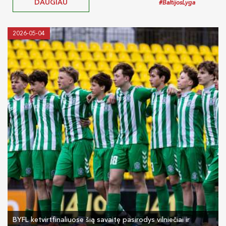
DAUGIAU
#BaltijosLyga
2026-05-04
BYFL ketvirtfinaliuose šią savaitę pasirodys vilniečiai ir