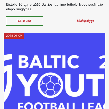
Birželio 10-ąją praūžė Baltijos jaunimo futbolo lygos pusfinalio
etapo rungtynės.
DAUGIAU
#BaltijosLyga
2026-06-09