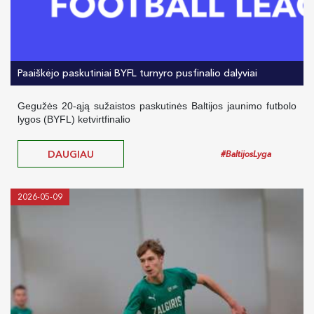
Paaiškėjo paskutiniai BYFL turnyro pusfinalio dalyviai
Gegužės 20-ąją sužaistos paskutinės Baltijos jaunimo futbolo
lygos (BYFL) ketvirtfinalio
DAUGIAU
#BaltijosLyga
2026-05-09