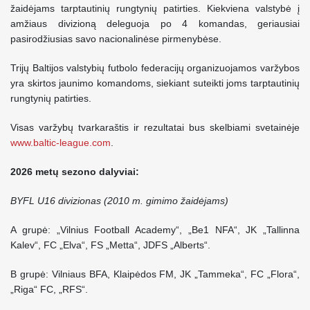
žaidėjams tarptautinių rungtynių patirties. Kiekviena valstybė į
amžiaus divizioną deleguoja po 4 komandas, geriausiai
pasirodžiusias savo nacionalinėse pirmenybėse.
Trijų Baltijos valstybių futbolo federacijų organizuojamos varžybos
yra skirtos jaunimo komandoms, siekiant suteikti joms tarptautinių
rungtynių patirties.
Visas varžybų tvarkaraštis ir rezultatai bus skelbiami svetainėje
www.baltic-league.com
.
2026 metų sezono dalyviai:
BYFL U16 divizionas (2010 m. gimimo žaidėjams)
A grupė: „Vilnius Football Academy“, „Be1 NFA“, JK „Tallinna
Kalev“, FC „Elva“, FS „Metta“, JDFS „Alberts“.
B grupė: Vilniaus BFA, Klaipėdos FM, JK „Tammeka“, FC „Flora“,
„Riga“ FC, „RFS“.