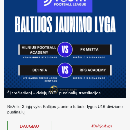
Šį trečiadienį – dviejų BYFL pusfinalių transliacijos
Birželio 3-iąją vyks Baltijos jaunimo futbolo lygos U16 diviziono
pusfinalių
DAUGIAU
#BaltijosLyga