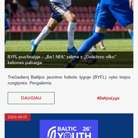
BYFL pusfinalyje – „Be1 NFA“ sėkmė ir „Geležinio vilko“
kelionės pabaiga
Trečiadienį Baltijos jaunimo futbolo lygoje (BYFL) vyko trejos
rungtynės. Pergalėmis
DAUGIAU
#BaltijosLyga
2026-06-01