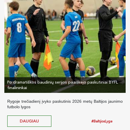
Po dramatiškos baudinių serijos paaiškėjo paskutiniai BYFL
finalininkai
Rygoje trečiadienį įvyko paskutinis 2026 metų Baltijos jaunimo
futbolo lygos
DAUGIAU
#BaltijosLyga