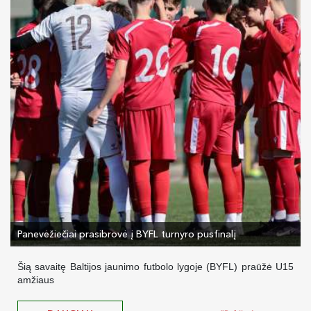
Panevėžiečiai prasibrovė į BYFL turnyro pusfinalį
Šią savaitę Baltijos jaunimo futbolo lygoje (BYFL) praūžė U15
amžiaus