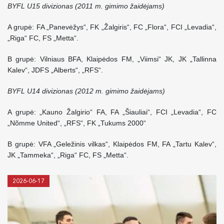
BYFL U15 divizionas (2011 m. gimimo žaidėjams)
A grupė: FA „Panevėžys“, FK „Žalgiris“, FC „Flora“, FCI „Levadia“,
„Riga“ FC, FS „Metta“.
B grupė: Vilniaus BFA, Klaipėdos FM, „Viimsi“ JK, JK „Tallinna
Kalev“, JDFS „Alberts“, „RFS“.
BYFL U14 divizionas (2012 m. gimimo žaidėjams)
A grupė: „Kauno Žalgirio“ FA, FA „Šiauliai“, FCI „Levadia“, FC
„Nõmme United“, „RFS“, FK „Tukums 2000“
B grupė: VFA „Geležinis vilkas“, Klaipėdos FM, FA „Tartu Kalev“,
JK „Tammeka“, „Riga“ FC, FS „Metta“.
2026-06-17