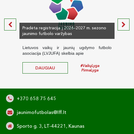
Pradėta registracija į 2026–2027 m. sezono
Infor
jaunimo futbolo varžybas
futbo
Lietuvos vaikų ir jaunių ugdymo futbolo
Liet
asociacija (LVJUFA) skelbia apie
asoci
#VaikųLyga
DAUGIAU
PirmaLyga
+370 658 75 645
jaunimofutbolas@lff.lt
Sporto g. 3, LT-44221, Kaunas