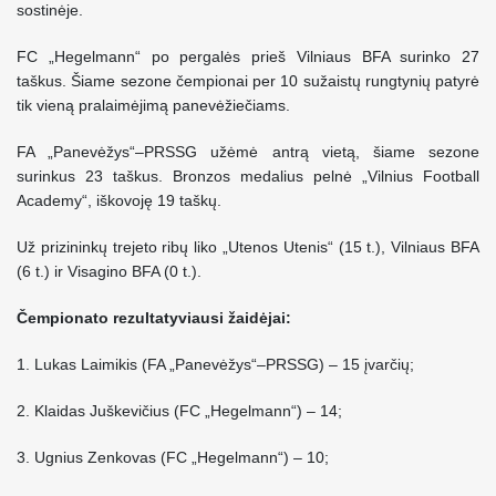
sostinėje.
FC „Hegelmann“ po pergalės prieš Vilniaus BFA surinko 27
taškus. Šiame sezone čempionai per 10 sužaistų rungtynių patyrė
tik vieną pralaimėjimą panevėžiečiams.
FA „Panevėžys“–PRSSG užėmė antrą vietą, šiame sezone
surinkus 23 taškus. Bronzos medalius pelnė „Vilnius Football
Academy“, iškovoję 19 taškų.
Už prizininkų trejeto ribų liko „Utenos Utenis“ (15 t.), Vilniaus BFA
(6 t.) ir Visagino BFA (0 t.).
Čempionato rezultatyviausi žaidėjai:
1. Lukas Laimikis (FA „Panevėžys“–PRSSG) – 15 įvarčių;
2. Klaidas Juškevičius (FC „Hegelmann“) – 14;
3. Ugnius Zenkovas (FC „Hegelmann“) – 10;