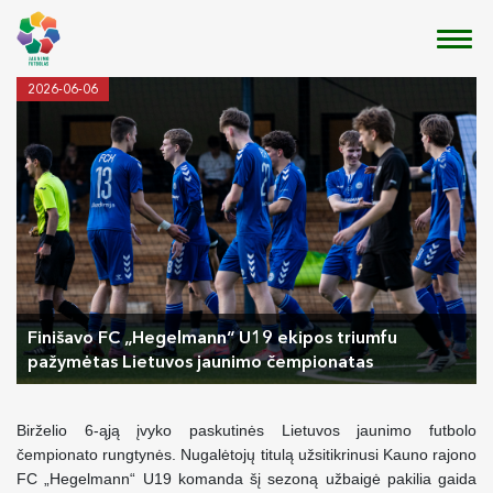
2026-06-06
Finišavo FC „Hegelmann“ U19 ekipos triumfu
pažymėtas Lietuvos jaunimo čempionatas
Birželio 6-ąją įvyko paskutinės Lietuvos jaunimo futbolo
čempionato rungtynės. Nugalėtojų titulą užsitikrinusi Kauno rajono
FC „Hegelmann“ U19 komanda šį sezoną užbaigė pakilia gaida