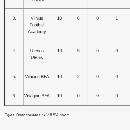
3.
Vilnius
10
6
0
1
Football
Academy
4.
Utenos
10
5
0
0
Utenis
5.
Vilniaus BFA
10
2
0
0
6.
Visagino BFA
10
0
0
0
Eglės Osencovaitės / LVJUFA nuotr.