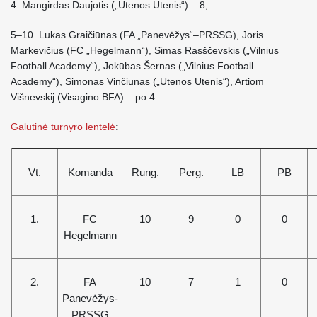
4. Mangirdas Daujotis („Utenos Utenis“) – 8;
5–10. Lukas Graičiūnas (FA „Panevėžys“–PRSSG), Joris
Markevičius (FC „Hegelmann“), Simas Rasščevskis („Vilnius
Football Academy“), Jokūbas Šernas („Vilnius Football
Academy“), Simonas Vinčiūnas („Utenos Utenis“), Artiom
Višnevskij (Visagino BFA) – po 4.
Galutinė turnyro lentelė
:
Vt.
Komanda
Rung.
Perg.
LB
PB
1.
FC
10
9
0
0
Hegelmann
2.
FA
10
7
1
0
Panevėžys-
PRSSG