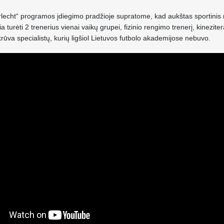
rlecht“ programos įdiegimo pradžioje supratome, kad aukštas sportinis 
kia turėti 2 trenerius vienai vaikų grupei, fizinio rengimo trenerį, kinezite
rūva specialistų, kurių ligšiol Lietuvos futbolo akademijose nebuvo.