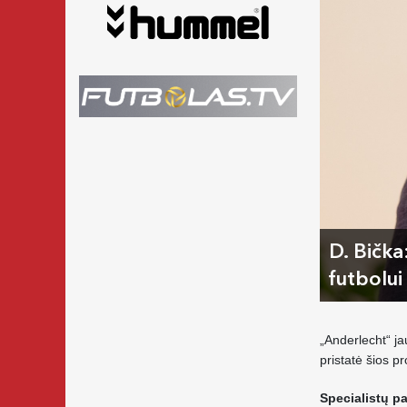
D. Bička
futbolui
„Anderlecht“ j
pristatė šios p
Specialistų p