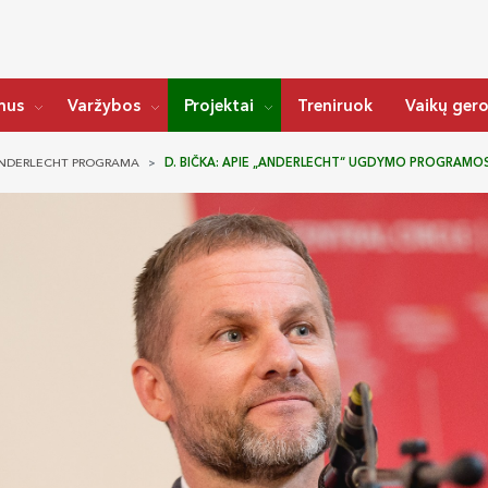
mus
Varžybos
Projektai
Treniruok
Vaikų ger
NDERLECHT PROGRAMA
D. BIČKA: APIE „ANDERLECHT“ UGDYMO PROGRAMOS 