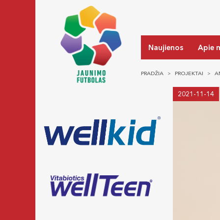
Naujienos
Apie 
PRADŽIA
PROJEKTAI
A
2021-11-14