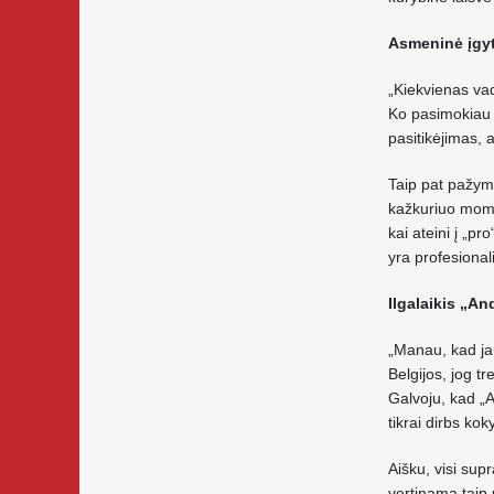
Asmeninė įgyt
„Kiekvienas vad
Ko pasimokiau i
pasitikėjimas, 
Taip pat pažym
kažkuriuo momen
kai ateini į „pr
yra profesional
Ilgalaikis „A
„Manau, kad jau
Belgijos, jog tr
Galvoju, kad „A
tikrai dirbs kok
Aišku, visi supr
vertinama taip p