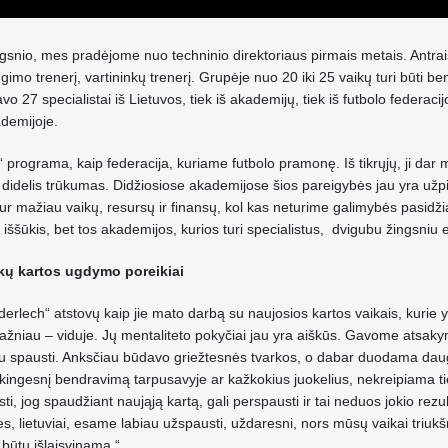
ngsnio, mes pradėjome nuo techninio direktoriaus pirmais metais. Antra
engimo trenerį, vartininkų trenerį. Grupėje nuo 20 iki 25 vaikų turi būti 
vo 27 specialistai iš Lietuvos, tiek iš akademijų, tiek iš futbolo federaci
ademijoje.
 programa, kaip federacija, kuriame futbolo pramonę. Iš tikrųjų, ji dar m
 didelis trūkumas. Didžiosiose akademijose šios pareigybės jau yra užp
r mažiau vaikų, resursų ir finansų, kol kas neturime galimybės pasidžiaugt
 iššūkis, bet tos akademijos, kurios turi specialistus, dvigubu žingsniu ei
kų kartos ugdymo poreikiai
rlech“ atstovų kaip jie mato darbą su naujosios kartos vaikais, kurie yr
dažniau – viduje. Jų mentaliteto pokyčiai jau yra aiškūs. Gavome atsaky
 spausti. Anksčiau būdavo griežtesnės tvarkos, o dabar duodama daugiau 
škingesnį bendravimą tarpusavyje ar kažkokius juokelius, nekreipiama tie
i, jog spaudžiant naująją kartą, gali perspausti ir tai neduos jokio rezu
s, lietuviai, esame labiau užspausti, uždaresni, nors mūsų vaikai triuk
 būtų išlaisvinama.“