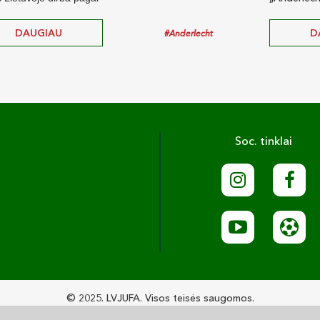
DAUGIAU
D
#Anderlecht
Soc. tinklai
© 2025. LVJUFA. Visos teisės saugomos.