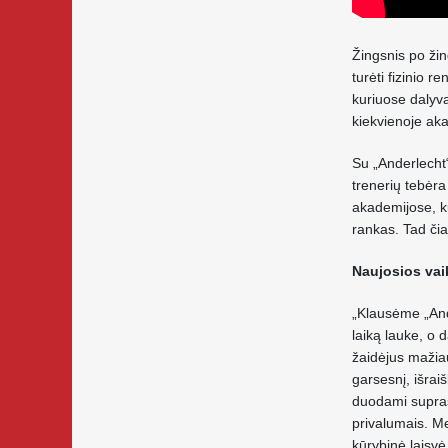
Žingsnis po ži
turėti fizinio r
kuriuose dalyva
kiekvienoje ak
Su „Anderlecht“
trenerių tebėra
akademijose, ku
rankas. Tad čia
Naujosios vai
„Klausėme „Ande
laiką lauke, o 
žaidėjus mažiau
garsesnį, išrai
duodami suprast
privalumais. Me
kūrybinė laisvė