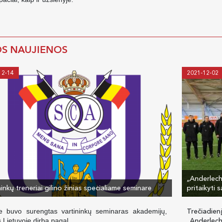
OS NAUJIENOS
12-14
2021-12-02
„Anderlecht
ninkų treneriai gilino žinias specialiame seminare
pritaikyti 
Trečiadie
 buvo surengtas vartininkų seminaras akademijų,
„Anderlecht
s Lietuvoje dirba pagal