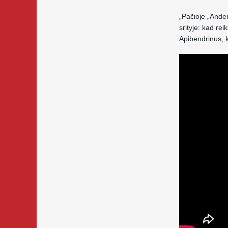
„Pačioje „Ande
srityje: kad rei
Apibendrinus, k