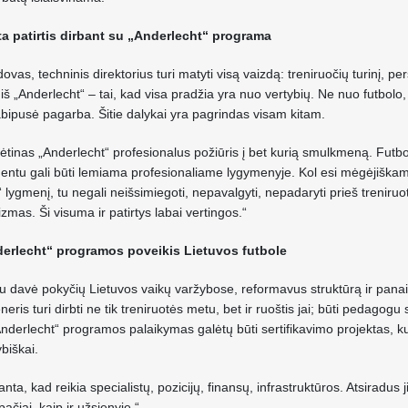
a patirtis dirbant su „Anderlecht“ programa
ovas, techninis direktorius turi matyti visą vaizdą: treniruočių turinį,
š „Anderlecht“ – tai, kad visa pradžia yra nuo vertybių. Ne nuo futbolo, 
abipusė pagarba. Šitie dalykai yra pagrindas visam kitam.
ėtinas „Anderlecht“ profesionalus požiūris į bet kurią smulkmeną. Fut
tu gali būti lemiama profesionaliame lygymenyje. Kol esi mėgėjiškame, 
o“ lygmenį, tu negali neišsimiegoti, nepavalgyti, nepadaryti prieš treniruo
izmas. Ši visuma ir patirtys labai vertingos.“
nderlecht“ programos poveikis Lietuvos futbole
 davė pokyčių Lietuvos vaikų varžybose, reformavus struktūrą ir panaiki
eneris turi dirbti ne tik treniruotės metu, bet ir ruoštis jai; būti pedagogu 
nderlecht“ programos palaikymas galėtų būti sertifikavimo projektas, ku
ybiškai.
anta, kad reikia specialistų, pozicijų, finansų, infrastruktūros. Atsiradus
ačiai, kaip ir užsienyje.“