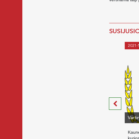
SUSIJUSI
2021-
Varti
Kaune
kurio