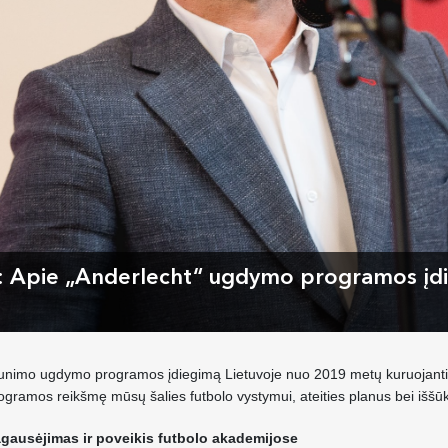
: Apie „Anderlecht“ ugdymo programos įdie
aunimo ugdymo programos įdiegimą Lietuvoje nuo 2019 metų kuruojantis 
rogramos reikšmę mūsų šalies futbolo vystymui, ateities planus bei iššūk
agausėjimas ir poveikis futbolo akademijose