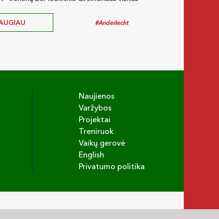
AUGIAU
DAUGI
#Anderlecht
Naujienos
Varžybos
Projektai
Treniruok
Vaikų gerovė
English
Privatumo politika