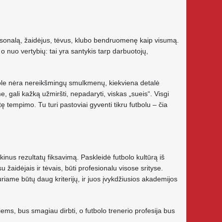
 personalą, žaidėjus, tėvus, klubo bendruomenę kaip visumą.
o nuo vertybių: tai yra santykis tarp darbuotojų,
bole nėra nereikšmingų smulkmenų, kiekviena detalė
gali kažką užmiršti, nepadaryti, viskas „sueis“. Visgi
tę tempimo. Tu turi pastoviai gyventi tikru futbolu – čia
nus rezultatų fiksavimą. Paskleidė futbolo kultūrą iš
su žaidėjais ir tėvais, būti profesionalu visose srityse.
riame būtų daug kriterijų, ir juos įvykdžiusios akademijos
 jiems, bus smagiau dirbti, o futbolo trenerio profesija bus