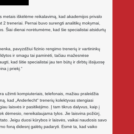
is metais iškėlėme reikalavimą, kad akademijos privalo
bent 2 treneriai. Pernai buvo surengti analitikų mokymai,
jos. Šiai dienai norėtumėme, kad šie specialistai atsidurtų
enka, pavyzdžiui fizinio rengimo trenerių ir vartininkų
ildytos ir smagu tai paminėti, tačiau mažesnėse
i, kad šitie specialistai jau ten būtų ir dirbtų išsijuosę
na į priekį.“
a užimti kompiuteriais, telefonais, mažiau praleidžia
mą, kad „Anderlecht“ trenerių kolektyvas stengiasi
laisvės ir pasitikėjimo. Į tam tikrus dalyvus, kaip į
k dėmesio, nereikalaujama tylos. Jie laisvina požiūrį,
ltato. Jeigu duosi kūrybos ir laisvės, vaikai naudosis savo
šmo foną didesnį galėtų padaryti. Esmė ta, kad vaiko