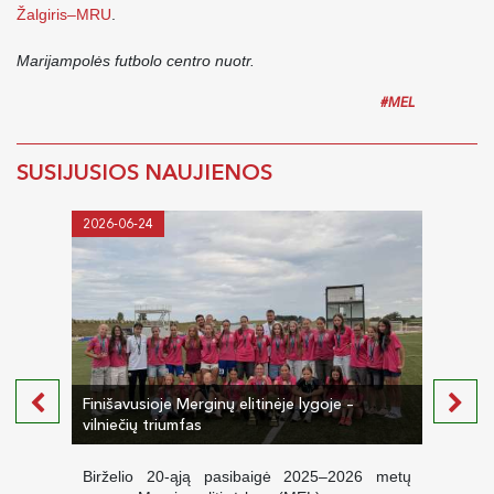
Žalgiris–MRU
.
Marijampolės futbolo centro nuotr.
#MEL
SUSIJUSIOS NAUJIENOS
2026-06-24
2026-
Finišavusioje Merginų elitinėje lygoje –
vilniečių triumfas
Mergi
Birželio 20-ąją pasibaigė 2025–2026 metų
Šią s