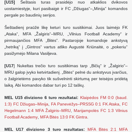
[U15]
Šeštasis turas prasidėjo nuo atkaklios dvikovos
uostamiestyje, kuri pasibaigė ir FC „Džiugas“–„Minija“ komandos
pergale po baudinių serijos.
Šeštadienį praūžė likę keturi turo susitikimai. Juos laimėjo FK
„Ataka“, MFA „Žalgiris“–MRU, „Vilnius Football Academy“ ir
pirmaujančios MFA „Bitės“. Pastarojoje komandoje ankstyvą
„hetriką“ į „Gintros“ vartus atliko Augustė Kriūnaitė, o „pokeriu“
pasižymėjo Milana Vasiljeva.
[U17
] Nukeltas trečio turo susitikimas tarp „Bičių“ ir „Žalgirio“–
MRU galop įvyko ketvirtadienį. „Bitės“ pelnė du ankstyvus įvarčius,
o žalgirietėms pavyko tik sušvelninti skirtumą per teisėjos pridėtą
laiką. Abi komandos dabar turi po 12 taškų.
MEL U15 diviziono 6 turo rezultatai:
Klaipėdos FM 0:0 (baud.
1:3) FC Džiugas–Minija
,
FA Panevėžys–PRSSG 0:1 FK Ataka
,
FC
Hegelmann 1:4 MFA Žalgiris–MRU
,
Marijampolės FC 1:3 Vilnius
Football Academy
,
MFA Bitės 13:0 FK Gintra
.
MEL U17 diviziono 3 turo rezultatas:
MFA Bitės 2:1 MFA