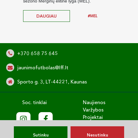
sezono Merginų elitinė lyga (MEL).
diviz
DAUGIAU
#MEL
+370 658 75 645
jaunimofutbolas@lff.lt
Sporto g. 3, LT-44221, Kaunas
Soc. tinklai
Naujienos
Varžybos
Projektai
Treniruok
Vaikų gerovė
Sutinku
Nesutinku