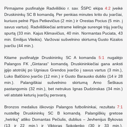
Pirmajame pusfinalyje Radviliškio r. sav. ŠSPC ekipa
4:2
įveikė
Druskininkų SC B komandą. Per penkias minutes krito du įvarčiai,
kuriuos pelnė Pijus Petkevičius (2 min.) ir Orestas Pocius (5 min. į
savus vartus). Radviliškiečiai antrame kėlinyje surengė trijų įvarčių
spurtą (33 min. Kajus Klimavičius, 40 min. Normantas Puciata, 43
min. Emilijus Vileikis). Varžovai sušvelnino skirtumą Gusto Kizalos
įvarčiu (44 min.).
Kitame pusfinalyje Druskininkų SC A komanda
5:1
nugalėjo
Palangos FK „Gintaras“ komandą. Druskininkiečiai gana anksti
įgijo atotrūkį po Ugniaus Grendos įvarčio į savus vartus (3 min.),
Luko Balčiūno įvarčio (12 min.) ir Gusto Barausko dublio (14 ir 28
min.). Palangiškiai sušvelnino skirtumą Arno Šeškaus
pastangomis (32 min.), bet netrukus Ignas Dudzinskas (34 min.)
vėl atstatė keturių įvarčių persvarą.
Bronzos medalius iškovojo Palangos futbolininkai, rezultatu
7:1
nustelbę Druskininkų SC B komandą. Palangiškių gretose
„hetriką“ atliko Domantas Pečiulis, dublius – Jevhenijus Bykovas
(13 ir 22 min.) ir Viktoras Sokolenko (30 ir 33 min.).