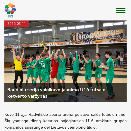
2026-03-11
Baudinių serija vainikavo jaunimo U16 futsalo
ketverto varžybas
Kovo 11-ąją Radviliškio sporto arena pulsavo salės futbolo ritmu.
Šią ypatingą dieną keturios pajėgiausios U16 amžiaus grupės
komandos susirungė dėl Lietuvos čempiono titulo.