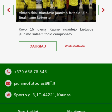
Akmeniškiai triumfavo jaunimo futsalo U14
Kaune
finaliniame ketverte
final
Kovo 15 dieną Kaune nuaidėjo Lietuvos
2025
jaunimo salės futbolo čempionato
salės
DAUGIAU
#SalėsFutbolas
+370 658 75 645
jaunimofutbolas@lff.lt
Sporto g. 3, LT-44221, Kaunas
Soc. tinklai
Naujienos