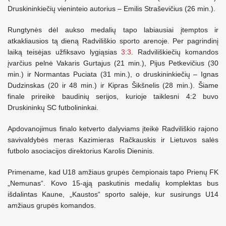
Druskininkiečių vieninteio autorius – Emilis Straševičius (26 min.).
Rungtynės dėl aukso medalių tapo labiausiai įtemptos ir
atkakliausios tą dieną Radviliškio sporto arenoje. Per pagrindinį
laiką teisėjas užfiksavo lygiąsias
3:3
. Radviliškiečių komandos
įvarčius pelnė Vakaris Gurtajus (21 min.), Pijus Petkevičius (30
min.) ir Normantas Puciata (31 min.), o druskininkiečių – Ignas
Dudzinskas (20 ir 48 min.) ir Kipras Šikšnelis (28 min.). Šiame
finale prireikė baudinių serijos, kurioje taiklesni 4:2 buvo
Druskininkų SC futbolininkai.
Apdovanojimus finalo ketverto dalyviams įteikė Radviliškio rajono
savivaldybės meras Kazimieras Račkauskis ir Lietuvos salės
futbolo asociacijos direktorius Karolis Dieninis.
Primename, kad U18 amžiaus grupės čempionais tapo Prienų FK
„Nemunas“. Kovo 15-ąją paskutinis medalių komplektas bus
išdalintas Kaune, „Kaustos“ sporto salėje, kur susirungs U14
amžiaus grupės komandos.