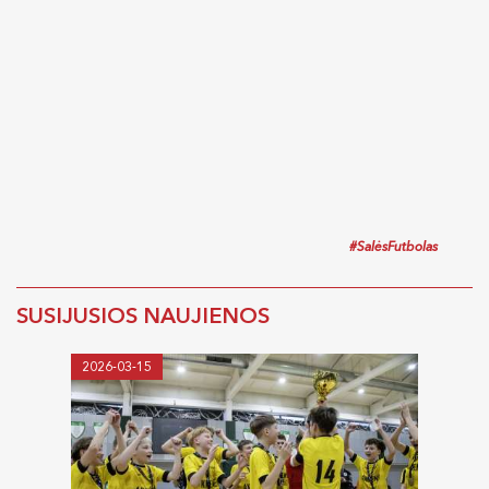
#SalėsFutbolas
SUSIJUSIOS NAUJIENOS
2026-03-15
2026-