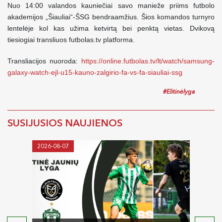
Nuo 14:00 valandos kauniečiai savo manieže priims futbolo
akademijos „Šiauliai“-ŠSG bendraamžius. Šios komandos turnyro
lentelėje kol kas užima ketvirtą bei penktą vietas. Dvikovą
tiesiogiai transliuos futbolas.tv platforma.
Transliacijos nuoroda:
https://online.futbolas.tv/lt/watch/samsung-
galaxy-watch-ejl-u15-kauno-zalgirio-fa-vs-fa-siauliai-ssg
#Elitinėlyga
SUSIJUSIOS NAUJIENOS
2026-08-07
2026-