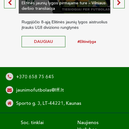
Elitinės jaunių lygos pirmajame ture – Vilniaus
Nauja
derbio transliacija
start
Rugpjūčio 8-ąją Elitinės jaunių lygos aistruolius
Prie
įtrauks U18 diviziono rungtynės
čempi
DAUGIAU
#Elitinėlyga
+370 658 75 645
jaunimofutbolas@lff.lt
Sporto g. 3, LT-44221, Kaunas
Soc. tinklai
Naujienos