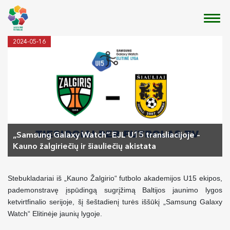
2024-05-16
„Samsung Galaxy Watch“ EJL U15 transliacijoje –
Kauno žalgiriečių ir šiauliečių akistata
Stebukladariai iš „Kauno Žalgirio“ futbolo akademijos U15 ekipos,
pademonstravę įspūdingą sugrįžimą Baltijos jaunimo lygos
ketvirtfinalio serijoje, šį šeštadienį turės iššūkį „Samsung Galaxy
Watch“ Elitinėje jaunių lygoje.