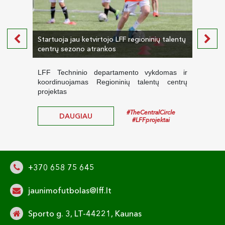
Startuoja jau ketvirtojo LFF regioninių talentų
Regio
centrų sezono atrankos
lauks
LFF Techninio departamento vykdomas ir
LFF 
koordinuojamas Regioninių talentų centrų
Regio
projektas
#TheCentralCircle
DAUGIAU
#LFFprojektai
+370 658 75 645
jaunimofutbolas@lff.lt
Sporto g. 3, LT-44221, Kaunas