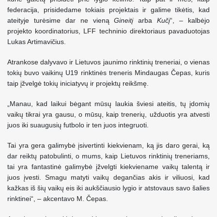
federacija, prisidedame tokiais projektais ir galime tikėtis, kad
ateityje turėsime dar ne vieną
Gineitį
arba
Kučį
“, – kalbėjo
projekto koordinatorius, LFF techninio direktoriaus pavaduotojas
Lukas Artimavičius.
Atrankose dalyvavo ir Lietuvos jaunimo rinktinių treneriai, o vienas
tokių buvo vaikinų U19 rinktinės treneris Mindaugas Čepas, kuris
taip įžvelgė tokių iniciatyvų ir projektų reikšmę.
„Manau, kad laikui bėgant mūsų laukia šviesi ateitis, tų įdomių
vaikų tikrai yra gausu, o mūsų, kaip trenerių, užduotis yra atvesti
juos iki suaugusių futbolo ir ten juos integruoti.
Tai yra gera galimybė įsivertinti kiekvienam, ką jis daro gerai, ką
dar reiktų patobulinti, o mums, kaip Lietuvos rinktinių treneriams,
tai yra fantastinė galimybė įžvelgti kiekviename vaikų talentą ir
juos įvesti. Smagu matyti vaikų degančias akis ir viliuosi, kad
kažkas iš šių vaikų eis iki aukščiausio lygio ir atstovaus savo šalies
rinktinei“, – akcentavo M. Čepas.