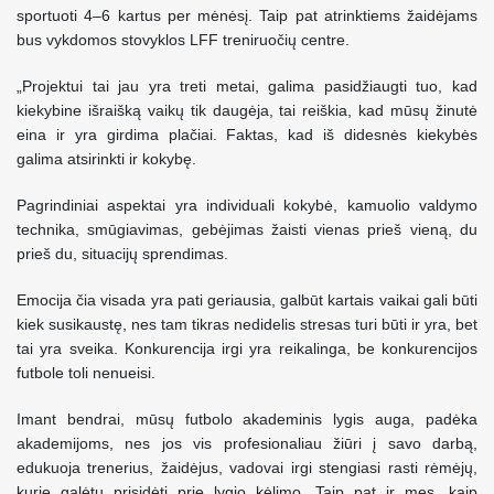
sportuoti 4–6 kartus per mėnėsį. Taip pat atrinktiems žaidėjams
bus vykdomos stovyklos LFF treniruočių centre.
„Projektui tai jau yra treti metai, galima pasidžiaugti tuo, kad
kiekybine išraišką vaikų tik daugėja, tai reiškia, kad mūsų žinutė
eina ir yra girdima plačiai. Faktas, kad iš didesnės kiekybės
galima atsirinkti ir kokybę.
Pagrindiniai aspektai yra individuali kokybė, kamuolio valdymo
technika, smūgiavimas, gebėjimas žaisti vienas prieš vieną, du
prieš du, situacijų sprendimas.
Emocija čia visada yra pati geriausia, galbūt kartais vaikai gali būti
kiek susikaustę, nes tam tikras nedidelis stresas turi būti ir yra, bet
tai yra sveika. Konkurencija irgi yra reikalinga, be konkurencijos
futbole toli nenueisi.
Imant bendrai, mūsų futbolo akademinis lygis auga, padėka
akademijoms, nes jos vis profesionaliau žiūri į savo darbą,
edukuoja trenerius, žaidėjus, vadovai irgi stengiasi rasti rėmėjų,
kurie galėtų prisidėti prie lygio kėlimo. Taip pat ir mes, kaip