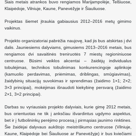
Šiais metais atrankos buvo rengiamos Marijampolėje, Telšiuose,
Klaipėdoje, Vilniuje, Kaune, Panevėžyje ir Šiauliuose.
Projektas šiemet įtraukia gabiausius 2012–2016 metų gimimo
vaikinus.
Projekto organizatoriai pabrėžia naujovę, kad jis bus atskirtas į dvi
dalis. Jauniesiems dalyviams, gimusiems 2013–2016 metais, bus
rengiamos dvi savaitinės treniruotės 7 miestų regioniniuose
centruose. Būsimi veiklos akcentai – žaidėjų individualus
tobulėjimas, technikos tobulinimas konkurencingoje aplinkoje
(kamuolio perdavimas, priėmimas, driblingas, smūgiavimas),
žaidybinių situacijų suvokimas ir sprendimas (žaidimo 1×1; 2×2;
3×3 principai), mokėjimas išnaudoti kiekybinę persvarą (žaidimo
2×1, 3×2 principai).
Darbas su vyriausiais projekto dalyviais, kurie gimę 2012 metais,
bus orientuotas ne tik į anksčiau išvardintus ugdymo aspektus,
bet ir į futbolininkų perėjimo procesą į pirmąsias jaunimo rinktines.
Šie žaidėjai dalyvaus aukštojo meistriškumo centruose (Vilniuje,
Kaune, Klaipėdoje bei Šiauliuose ar Panevėžyje) ir bus kviečiami