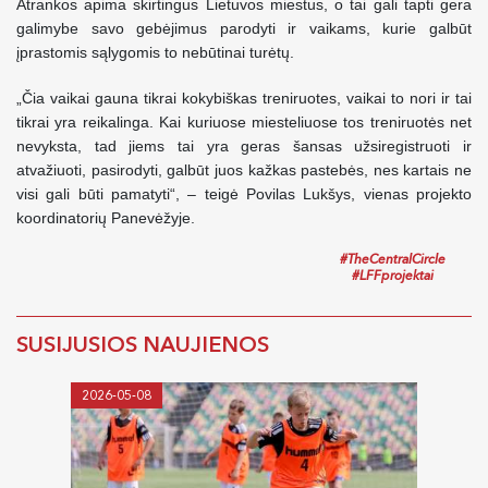
Atrankos apima skirtingus Lietuvos miestus, o tai gali tapti gera
galimybe savo gebėjimus parodyti ir vaikams, kurie galbūt
įprastomis sąlygomis to nebūtinai turėtų.
„Čia vaikai gauna tikrai kokybiškas treniruotes, vaikai to nori ir tai
tikrai yra reikalinga. Kai kuriuose miesteliuose tos treniruotės net
nevyksta, tad jiems tai yra geras šansas užsiregistruoti ir
atvažiuoti, pasirodyti, galbūt juos kažkas pastebės, nes kartais ne
visi gali būti pamatyti“, – teigė Povilas Lukšys, vienas projekto
koordinatorių Panevėžyje.
#TheCentralCircle
#LFFprojektai
SUSIJUSIOS NAUJIENOS
2026-05-08
2025-