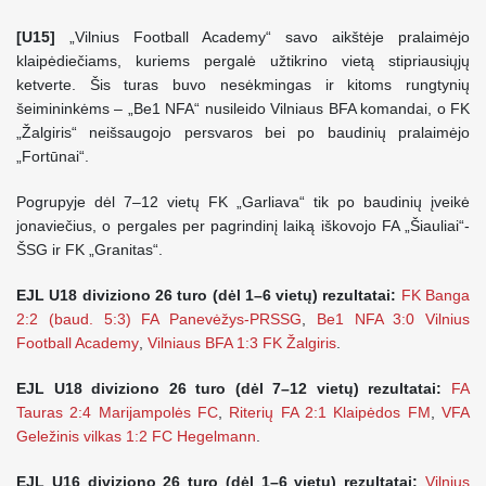
[U15]
„Vilnius Football Academy“ savo aikštėje pralaimėjo
klaipėdiečiams, kuriems pergalė užtikrino vietą stipriausiųjų
ketverte. Šis turas buvo nesėkmingas ir kitoms rungtynių
šeimininkėms – „Be1 NFA“ nusileido Vilniaus BFA komandai, o FK
„Žalgiris“ neišsaugojo persvaros bei po baudinių pralaimėjo
„Fortūnai“.
Pogrupyje dėl 7–12 vietų FK „Garliava“ tik po baudinių įveikė
jonaviečius, o pergales per pagrindinį laiką iškovojo FA „Šiauliai“-
ŠSG ir FK „Granitas“.
EJL U18 diviziono 26 turo (dėl 1–6 vietų) rezultatai:
FK Banga
2:2 (baud. 5:3) FA Panevėžys-PRSSG
,
Be1 NFA 3:0 Vilnius
Football Academy
,
Vilniaus BFA 1:3 FK Žalgiris
.
EJL U18 diviziono 26 turo (dėl 7–12 vietų) rezultatai:
FA
Tauras 2:4 Marijampolės FC
,
Riterių FA 2:1 Klaipėdos FM
,
VFA
Geležinis vilkas 1:2 FC Hegelmann
.
EJL U16 diviziono 26 turo (dėl 1–6 vietų) rezultatai:
Vilnius