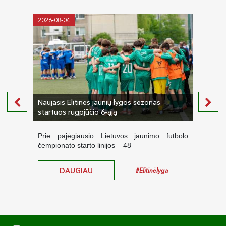
2026-08-04
2026-
Naujasis Elitinės jaunių lygos sezonas
Paske
startuos rugpjūčio 6-ąją
žaidi
Prie pajėgiausio Lietuvos jaunimo futbolo
Vain
čempionato starto linijos – 48
jauni
garbi
DAUGIAU
#Elitinėlyga