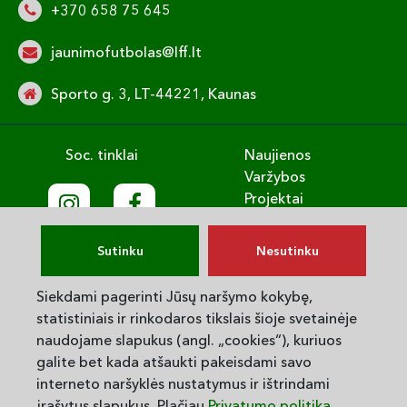
+370 658 75 645
jaunimofutbolas@lff.lt
Sporto g. 3, LT-44221, Kaunas
Soc. tinklai
Naujienos
Varžybos
Projektai
Treniruok
Vaikų gerovė
Sutinku
Nesutinku
English
Privatumo politika
Siekdami pagerinti Jūsų naršymo kokybę,
statistiniais ir rinkodaros tikslais šioje svetainėje
© 2025. LVJUFA. Visos teisės saugomos.
naudojame slapukus (angl. „cookies“), kuriuos
galite bet kada atšaukti pakeisdami savo
interneto naršyklės nustatymus ir ištrindami
Powered By
įrašytus slapukus. Plačiau
Privatumo politika
.