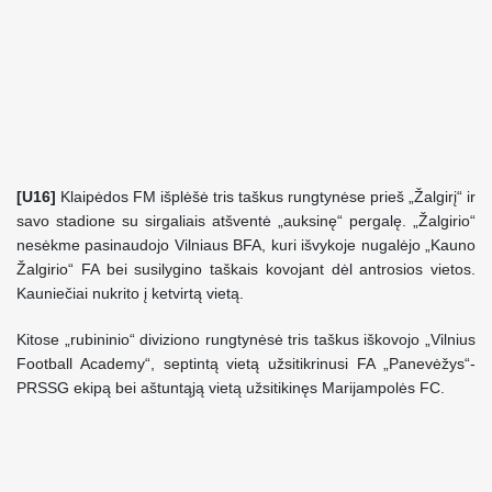
[U16]
Klaipėdos FM išplėšė tris taškus rungtynėse prieš „Žalgirį“ ir
savo stadione su sirgaliais atšventė „auksinę“ pergalę. „Žalgirio“
nesėkme pasinaudojo Vilniaus BFA, kuri išvykoje nugalėjo „Kauno
Žalgirio“ FA bei susilygino taškais kovojant dėl antrosios vietos.
Kauniečiai nukrito į ketvirtą vietą.
Kitose „rubininio“ diviziono rungtynėsė tris taškus iškovojo „Vilnius
Football Academy“, septintą vietą užsitikrinusi FA „Panevėžys“-
PRSSG ekipą bei aštuntąją vietą užsitikinęs Marijampolės FC.