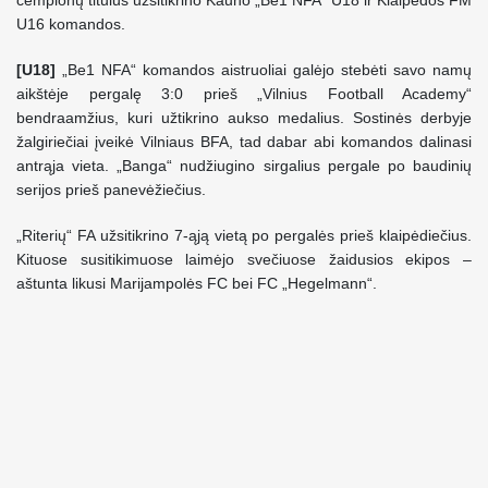
čempionų titulus užsitikrino Kauno „Be1 NFA“ U18 ir Klaipėdos FM
U16 komandos.
[U18]
„Be1 NFA“ komandos aistruoliai galėjo stebėti savo namų
aikštėje pergalę 3:0 prieš „Vilnius Football Academy“
bendraamžius, kuri užtikrino aukso medalius. Sostinės derbyje
žalgiriečiai įveikė Vilniaus BFA, tad dabar abi komandos dalinasi
antrąja vieta. „Banga“ nudžiugino sirgalius pergale po baudinių
serijos prieš panevėžiečius.
„Riterių“ FA užsitikrino 7-ąją vietą po pergalės prieš klaipėdiečius.
Kituose susitikimuose laimėjo svečiuose žaidusios ekipos –
aštunta likusi Marijampolės FC bei FC „Hegelmann“.