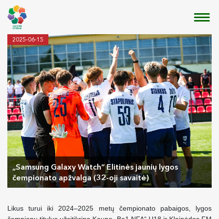
2025-06-15
„Samsung Galaxy Watch“ Elitinės jaunių lygos
čempionato аpžvalga (32-oji savaitė)
Likus turui iki 2024–2025 metų čempionato pabaigos, lygos