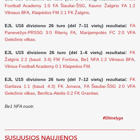
Football Academy 1:0 FA Šiauliai-ŠSG
,
Kauno Žalgirio FA 1:2
Vilniaus BFA
,
Klaipėdos FM 2:1 FK Žalgiris
.
EJL U16 diviziono 26 turo (dėl 7–11 vietų) rezultatai:
FA
Panevėžys-PRSSG 3:0 Riterių FA
,
Marijampolės FC 2:0 VFA
Geležinis vilkas
.
EJL U15 diviziono 26 turo (dėl 1–6 vietų) rezultatai:
FK
Žalgiris 2:2 (baud. 3:4) FM Fortūna
,
Be1 NFA 1:2 Vilniaus BFA
,
Vilnius Football Academy 0:1 Klaipėdos FM
.
EJL U15 diviziono 26 turo (dėl 7–12 vietų) rezultatai:
FK
Garliava 1:1 (baud. 4:3) FK Jonava
,
FA Šiauliai-ŠSG 2:0 VFA
Geležinis vilkas
,
Benfica-Ateitis 0:2 FK Granitas
.
Be1 NFA nuotr.
#Elitinėlyga
SUSIJUSIOS NAUJIENOS