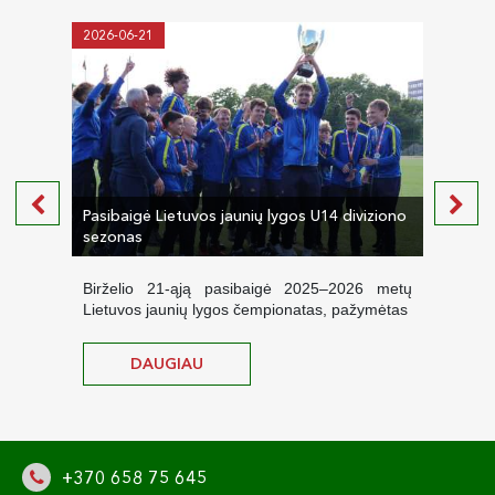
2026-06-21
2026-
Pasibaigė Lietuvos jaunių lygos U14 diviziono
Finiš
sezonas
kovo
Birželio 21-ąją pasibaigė 2025–2026 metų
Ofici
Lietuvos jaunių lygos čempionatas, pažymėtas
čempi
DAUGIAU
+370 658 75 645