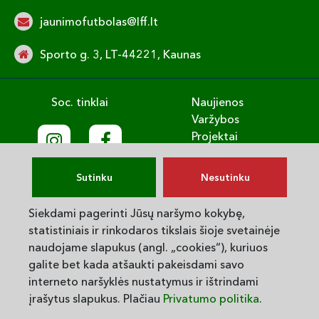
jaunimofutbolas@lff.lt
Sporto g. 3, LT-44221, Kaunas
Soc. tinklai
Naujienos
Varžybos
Projektai
Treniruok
Vaikų gerovė
Sutinku
Nesutinku
English
Privatumo politika
Siekdami pagerinti Jūsų naršymo kokybę,
statistiniais ir rinkodaros tikslais šioje svetainėje
© 2025. LVJUFA. Visos teisės saugomos.
naudojame slapukus (angl. „cookies“), kuriuos
galite bet kada atšaukti pakeisdami savo
interneto naršyklės nustatymus ir ištrindami
Powered By
įrašytus slapukus. Plačiau
Privatumo politika
.