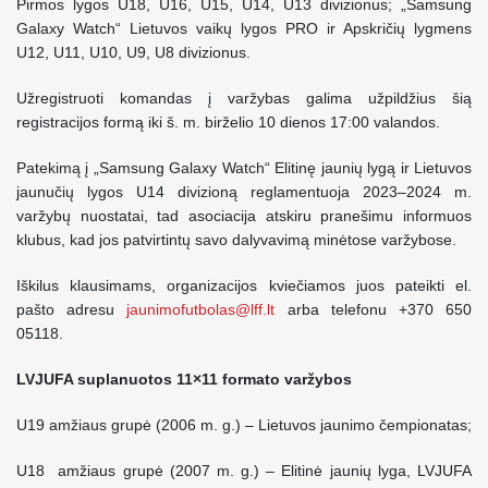
Pirmos lygos U18, U16, U15, U14, U13 divizionus; „Samsung
Galaxy Watch“ Lietuvos vaikų lygos PRO ir Apskričių lygmens
U12, U11, U10, U9, U8 divizionus.
Užregistruoti komandas į varžybas galima užpildžius šią
registracijos formą iki š. m. birželio 10 dienos 17:00 valandos.
Patekimą į „Samsung Galaxy Watch“ Elitinę jaunių lygą ir Lietuvos
jaunučių lygos U14 divizioną reglamentuoja 2023–2024 m.
varžybų nuostatai, tad asociacija atskiru pranešimu informuos
klubus, kad jos patvirtintų savo dalyvavimą minėtose varžybose.
Iškilus klausimams, organizacijos kviečiamos juos pateikti el.
pašto adresu
jaunimofutbolas@lff.lt
arba telefonu +370 650
05118.
LVJUFA suplanuotos 11×11 formato varžybos
U19 amžiaus grupė (2006 m. g.) – Lietuvos jaunimo čempionatas;
U18 amžiaus grupė (2007 m. g.) – Elitinė jaunių lyga, LVJUFA