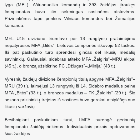
lyga (MEL). Aštuonuolika komandų ir 393 žaidėjas įtraukęs
čempionatas buvo itin sėkmingas sostinėms atstovėms.
Prizininkėmis tapo penkios Vilniaus komandos bei Žemaitijos
komanda.
MEL U15 divizione triumfavo per 18 rungtynių pralaimėjimo
nepatyrusios MFA „Bitės“. Lietuvos čempionės iškovojo 52 taškus.
Iki pat paskutinio turo sprendėsi ginčas dėl likusių medalių
savininkių. Galiausiai, sidabras atiteko MFA „Žalgiris“–MRU ekipai
(45 t.), o bronzą užsitikrino FC „Džiugas“–„Minija“ (43 t.).
Vyresnių žaidėjų divizione čempionių titulą apgynė MFA „Žalgiris“–
MRU (39 t.), laimėjusi 13 rungtynių iš 14. Sidabro medalius pelnė
MFA „Bitės“ (33 t.), o bronzos medalius – FK „Žalgiris“ (29 t.). Šio
sezono prizininkių trejetas iš sostinės buvo gerokai atsiplėšęs nuo
likusių varžovių.
Besibaigiant paskutiniam turui, LMFA surengė geriausių
čempionato žaidėjų rinkimus. Individualiais prizais apdovanotos
šios žaidėjos: