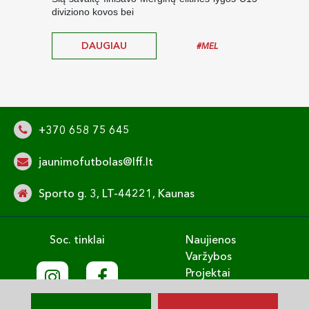
diviziono kovos bei
MFA 
elitin
DAUGIAU
#MEL
+370 658 75 645
jaunimofutbolas@lff.lt
Sporto g. 3, LT-44221, Kaunas
Soc. tinklai
Naujienos
Varžybos
Projektai
Treniruok
Vaikų gerovė