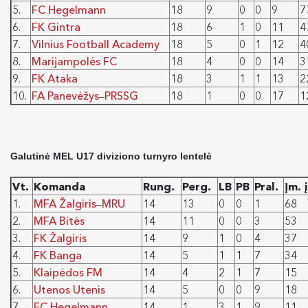
5.
FC Hegelmann
18
9
0
0
9
7
6.
FK Gintra
18
6
1
0
11
4
7.
Vilnius Football Academy
18
5
0
1
12
4
8.
Marijampolės FC
18
4
0
0
14
3
9.
FK Ataka
18
3
1
1
13
2
10.
FA Panevėžys
PRSSG
18
1
0
0
17
1
–
Galutinė MEL U17 diviziono turnyro lentelė
Vt.
Komanda
Rung.
Perg.
LB
PB
Pral.
Įm. į
1.
MFA Žalgiris
MRU
14
13
0
0
1
68
–
2.
MFA Bitės
14
11
0
0
3
53
3.
FK Žalgiris
14
9
1
0
4
37
4.
FK Banga
14
5
1
1
7
34
5.
Klaipėdos FM
14
4
2
1
7
15
6.
Utenos Utenis
14
5
0
0
9
18
7.
FC Hegelmann
14
1
3
1
9
11