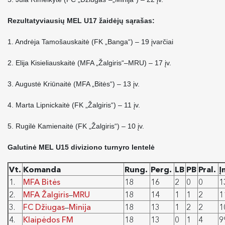
Rezultatyviausių MEL U17 žaidėjų sąrašas:
1. Andrėja Tamošauskaitė (FK „Banga“) – 19 įvarčiai
2. Elija Kisieliauskaitė (MFA „Žalgiris“–MRU) – 17 įv.
3. Augustė Kriūnaitė (MFA „Bitės“) – 13 įv.
4. Marta Lipnickaitė (FK „Žalgiris“) – 11 įv.
5. Rugilė Kamienaitė (FK „Žalgiris“) – 10 įv.
Galutinė MEL U15 diviziono turnyro lentelė
Vt.
Komanda
Rung.
Perg.
LB
PB
Pral.
Į
1.
MFA Bitės
18
16
2
0
0
1
2.
MFA Žalgiris
MRU
18
14
1
1
2
1
–
3.
FC Džiugas
Minija
18
13
1
2
2
1
–
4.
Klaipėdos FM
18
13
0
1
4
9