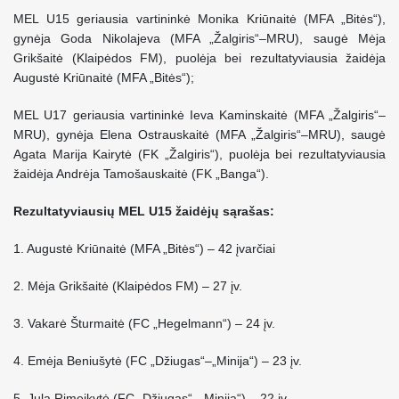
MEL U15 geriausia vartininkė Monika Kriūnaitė (MFA „Bitės“),
gynėja Goda Nikolajeva (MFA „Žalgiris“–MRU), saugė Mėja
Grikšaitė (Klaipėdos FM), puolėja bei rezultatyviausia žaidėja
Augustė Kriūnaitė (MFA „Bitės“);
MEL U17 geriausia vartininkė Ieva Kaminskaitė (MFA „Žalgiris“–
MRU), gynėja Elena Ostrauskaitė (MFA „Žalgiris“–MRU), saugė
Agata Marija Kairytė (FK „Žalgiris“), puolėja bei rezultatyviausia
žaidėja Andrėja Tamošauskaitė (FK „Banga“).
Rezultatyviausių MEL U15 žaidėjų sąrašas:
1. Augustė Kriūnaitė (MFA „Bitės“) – 42 įvarčiai
2. Mėja Grikšaitė (Klaipėdos FM) – 27 įv.
3. Vakarė Šturmaitė (FC „Hegelmann“) – 24 įv.
4. Emėja Beniušytė (FC „Džiugas“–„Minija“) – 23 įv.
5. Jula Rimeikytė (FC „Džiugas“–„Minija“) – 22 įv.