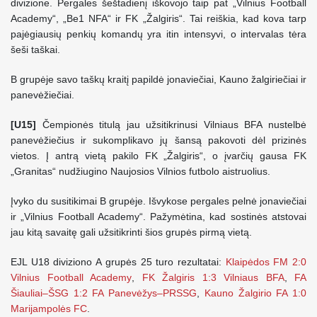
divizione. Pergales šeštadienį iškovojo taip pat „Vilnius Football
Academy“, „Be1 NFA“ ir FK „Žalgiris“. Tai reiškia, kad kova tarp
pajėgiausių penkių komandų yra itin intensyvi, o intervalas tėra
šeši taškai.
B grupėje savo taškų kraitį papildė jonaviečiai, Kauno žalgiriečiai ir
panevėžiečiai.
[U15]
Čempionės titulą jau užsitikrinusi Vilniaus BFA nustelbė
panevėžiečius ir sukomplikavo jų šansą pakovoti dėl prizinės
vietos. Į antrą vietą pakilo FK „Žalgiris“, o įvarčių gausa FK
„Granitas“ nudžiugino Naujosios Vilnios futbolo aistruolius.
Įvyko du susitikimai B grupėje. Išvykose pergales pelnė jonaviečiai
ir „Vilnius Football Academy“. Pažymėtina, kad sostinės atstovai
jau kitą savaitę gali užsitikrinti šios grupės pirmą vietą.
EJL U18 diviziono A grupės 25 turo rezultatai:
Klaipėdos FM 2:0
Vilnius Football Academy
,
FK Žalgiris 1:3 Vilniaus BFA
,
FA
Šiauliai–ŠSG 1:2 FA Panevėžys–PRSSG
,
Kauno Žalgirio FA 1:0
Marijampolės FC
.