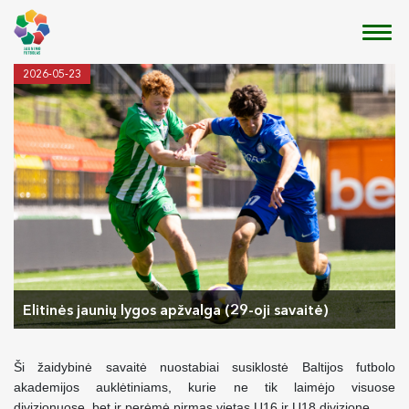
2026-05-23
Elitinės jaunių lygos apžvalga (29-oji savaitė)
Ši žaidybinė savaitė nuostabiai susiklostė Baltijos futbolo
akademijos auklėtiniams, kurie ne tik laimėjo visuose
divizionuose, bet ir perėmė pirmas vietas U16 ir U18 divizione.