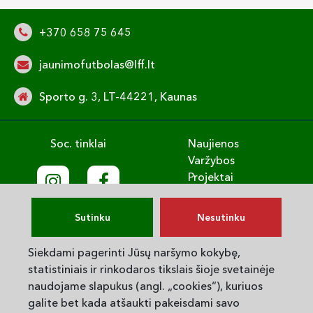
+370 658 75 645
jaunimofutbolas@lff.lt
Sporto g. 3, LT-44221, Kaunas
Soc. tinklai
Naujienos
Varžybos
Projektai
Treniruok
Vaikų gerovė
Sutinku
Nesutinku
English
Privatumo politika
Siekdami pagerinti Jūsų naršymo kokybę,
statistiniais ir rinkodaros tikslais šioje svetainėje
© 2025. LVJUFA. Visos teisės saugomos.
naudojame slapukus (angl. „cookies“), kuriuos
galite bet kada atšaukti pakeisdami savo