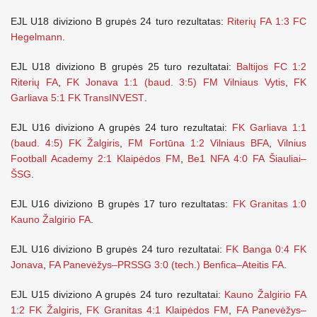
EJL U18 diviziono B grupės 24 turo rezultatas:
Riterių FA 1:3 FC
Hegelmann
.
EJL U18 diviziono B grupės 25 turo rezultatai:
Baltijos FC 1:2
Riterių FA
,
FK Jonava 1:1 (baud. 3:5) FM Vilniaus Vytis
,
FK
Garliava 5:1 FK TransINVEST
.
EJL U16 diviziono A grupės 24 turo rezultatai:
FK Garliava 1:1
(baud. 4:5) FK Žalgiris
,
FM Fortūna 1:2 Vilniaus BFA
,
Vilnius
Football Academy 2:1 Klaipėdos FM
,
Be1 NFA 4:0 FA Šiauliai–
ŠSG
.
EJL U16 diviziono B grupės 17 turo rezultatas:
FK Granitas 1:0
Kauno Žalgirio FA
.
EJL U16 diviziono B grupės 24 turo rezultatai:
FK Banga 0:4 FK
Jonava
,
FA Panevėžys–PRSSG 3:0 (tech.) Benfica–Ateitis FA
.
EJL U15 diviziono A grupės 24 turo rezultatai:
Kauno Žalgirio FA
1:2 FK Žalgiris
,
FK Granitas 4:1 Klaipėdos FM
,
FA Panevėžys–