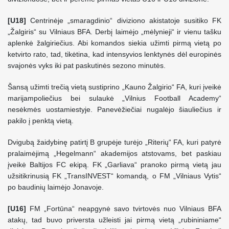
[U18]
Centrinėje „smaragdinio“ diviziono akistatoje susitiko FK
„Žalgiris“ su Vilniaus BFA. Derbį laimėjo „mėlynieji“ ir vienu tašku
aplenkė žalgiriečius. Abi komandos siekia užimti pirmą vietą po
ketvirto rato, tad, tikėtina, kad intensyvios lenktynės dėl europinės
svajonės vyks iki pat paskutinės sezono minutės.
Šansą užimti trečią vietą sustiprino „Kauno Žalgirio“ FA, kuri įveikė
marijampoliečius bei sulaukė „Vilnius Football Academy“
nesėkmės uostamiestyje. Panevėžiečiai nugalėjo šiauliečius ir
pakilo į penktą vietą.
Dvigubą žaidybinę patirtį B grupėje turėjo „Riterių“ FA, kuri patyrė
pralaimėjimą „Hegelmann“ akademijos atstovams, bet paskiau
įveikė Baltijos FC ekipą. FK „Garliava“ pranoko pirmą vietą jau
užsitikrinusią FK „TransINVEST“ komandą, o FM „Vilniaus Vytis“
po baudinių laimėjo Jonavoje.
[U16]
FM „Fortūna“ neapgynė savo tvirtovės nuo Vilniaus BFA
atakų, tad buvo priversta užleisti jai pirmą vietą „rubininiame“