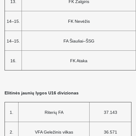
13.
FK Žalgiris
14–15.
FK Nevėžis
14–15.
FA Šiauliai–ŠSG
16.
FK Ataka
Elitinės jaunių lygos U16 divizionas
1.
Riterių FA
37.143
2.
VFA Geležinis vilkas
36.571