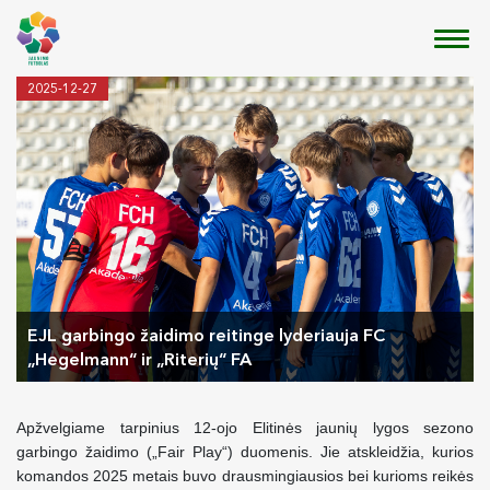
2025-12-27
EJL garbingo žaidimo reitinge lyderiauja FC
„Hegelmann“ ir „Riterių“ FA
Apžvelgiame tarpinius 12-ojo Elitinės jaunių lygos sezono
garbingo žaidimo („Fair Play“) duomenis. Jie atskleidžia, kurios
komandos 2025 metais buvo drausmingiausios bei kurioms reikės