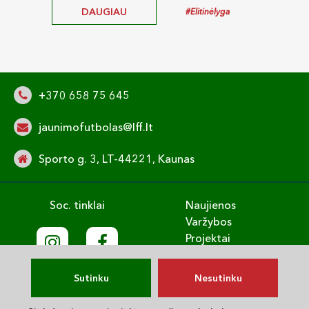
DAUGIAU
#Elitinėlyga
+370 658 75 645
jaunimofutbolas@lff.lt
Sporto g. 3, LT-44221, Kaunas
Soc. tinklai
Naujienos
Varžybos
Projektai
Treniruok
Vaikų gerovė
Sutinku
Nesutinku
English
Privatumo politika