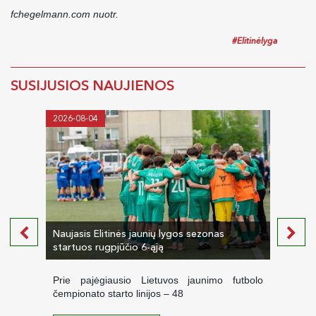
fchegelmann.com nuotr.
#Elitinėlyga
SUSIJUSIOS NAUJIENOS
2026-08-04
2026-
Naujasis Elitinės jaunių lygos sezonas
Paske
startuos rugpjūčio 6-ąją
žaidi
Prie pajėgiausio Lietuvos jaunimo futbolo
Vain
čempionato starto linijos – 48
jauni
garbi