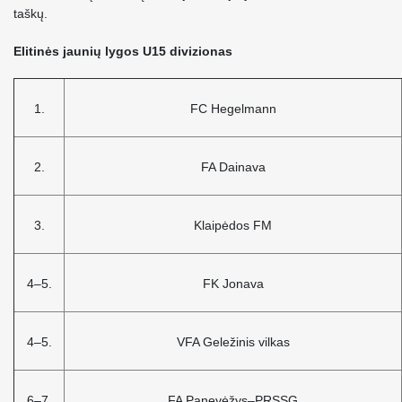
taškų.
Elitinės jaunių lygos U15 divizionas
1.
FC Hegelmann
2.
FA Dainava
3.
Klaipėdos FM
4–5.
FK Jonava
4–5.
VFA Geležinis vilkas
6–7.
FA Panevėžys–PRSSG