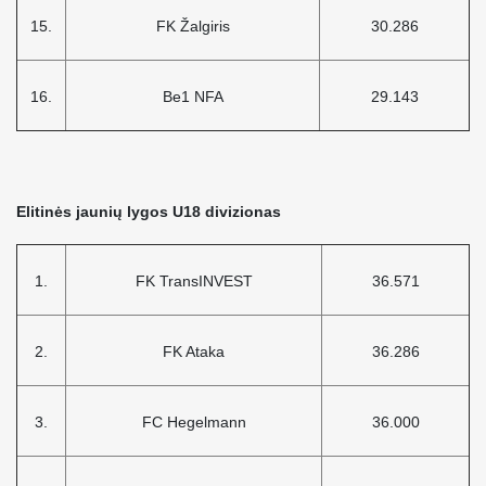
15.
FK Žalgiris
30.286
16.
Be1 NFA
29.143
Elitinės jaunių lygos U18 divizionas
1.
FK TransINVEST
36.571
2.
FK Ataka
36.286
3.
FC Hegelmann
36.000