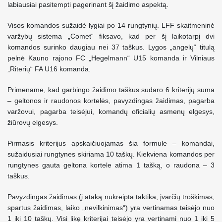
labiausiai pasitempti pagerinant šį žaidimo aspektą.
Visos komandos sužaidė lygiai po 14 rungtynių. LFF skaitmeninė
varžybų sistema „Comet“ fiksavo, kad per šį laikotarpį dvi
komandos surinko daugiau nei 37 taškus. Lygos „angelų“ titulą
pelnė Kauno rajono FC „Hegelmann“ U15 komanda ir Vilniaus
„Riterių“ FA U16 komanda.
Primename, kad garbingo žaidimo taškus sudaro 6 kriterijų suma
– geltonos ir raudonos kortelės, pavyzdingas žaidimas, pagarba
varžovui, pagarba teisėjui, komandų oficialių asmenų elgesys,
žiūrovų elgesys.
Pirmasis kriterijus apskaičiuojamas šia formule – komandai,
sužaidusiai rungtynes skiriama 10 taškų. Kiekviena komandos per
rungtynes gauta geltona kortele atima 1 tašką, o raudona – 3
taškus.
Pavyzdingas žaidimas (į ataką nukreipta taktika, įvarčių troškimas,
spartus žaidimas, laiko „nevilkinimas“) yra vertinamas teisėjo nuo
1 iki 10 taškų. Visi likę kriterijai teisėjo yra vertinami nuo 1 iki 5