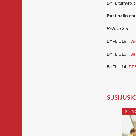
BYFL turnyro pu
Pusfinalio eta
Birželio 3 d.
BYFL U16:
„Vi
BYFL U16:
„Be
BYFL U14:
RFS
SUSIJUSI
2026-