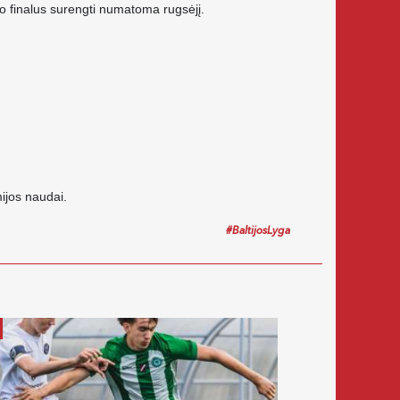
 o finalus surengti numatoma rugsėjį.
ijos naudai.
#BaltijosLyga
2026-06-09