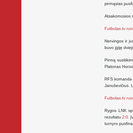
pirmąsias pusfi
Atsakomosios r
Futbolas.tv run
Nervingos ir į
buvo įgiję dvie
Pirmą susitikim
Platonas Horodo
RFS komanda pi
Januševičius. 
Futbolas.tv run
Rygos LNK spor
rezultatu
2:0
. 
turnyro pusfinal