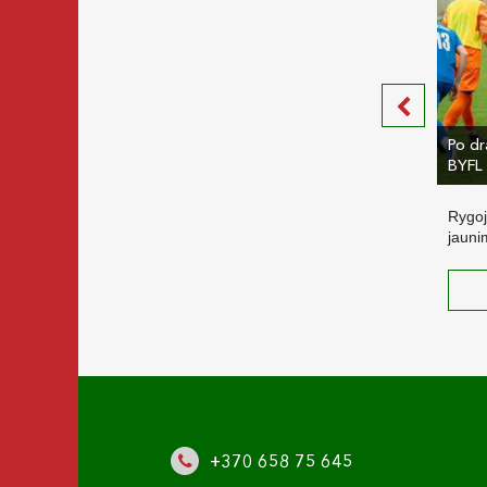
Po dr
BYFL 
Rygoj
jauni
+370 658 75 645