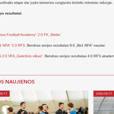
sfinalio etape dar įvyks ketverios rungtynės birželio mėnėsio viduryje,
po rezultatai:
lnius Football Academy“ 2:0 FK „Metta“
.
1 NFA“ 3:3 RFS
. Bendras serijos rezultatas 8:6 „Be1 NFA“ naudai.
 2:0 VFA „Geležinis vilkas“
. Bendras serijos rezultatas 4:0 RFS akadem
OS NAUJIENOS
06-17
2026-06-11