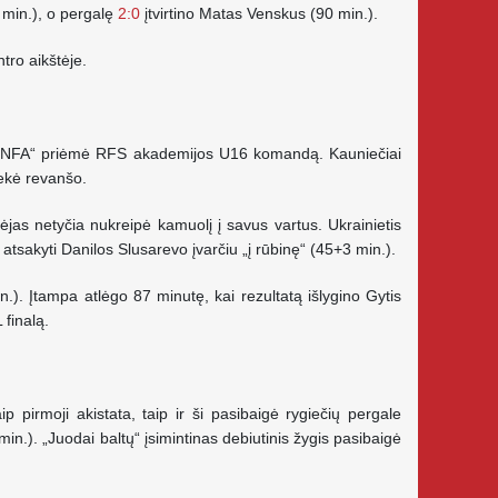
6 min.), o pergalę
2:0
įtvirtino Matas Venskus (90 min.).
tro aikštėje.
Be1 NFA“ priėmė RFS akademijos U16 komandą. Kauniečiai
iekė revanšo.
dėjas netyčia nukreipė kamuolį į savus vartus. Ukrainietis
atsakyti Danilos Slusarevo įvarčiu „į rūbinę“ (45+3 min.).
.). Įtampa atlėgo 87 minutę, kai rezultatą išlygino Gytis
finalą.
 pirmoji akistata, taip ir ši pasibaigė rygiečių pergale
in.). „Juodai baltų“ įsimintinas debiutinis žygis pasibaigė