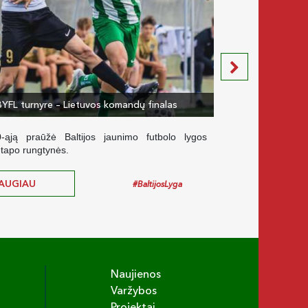
BYFL turnyre – Lietuvos komandų finalas
Paskutinis BYFL p
0-ąją praūžė Baltijos jaunimo futbolo lygos
Vilniaus BFA i
etapo rungtynės.
komandos biržel
AUGIAU
DAUGI
#BaltijosLyga
Naujienos
Varžybos
Projektai