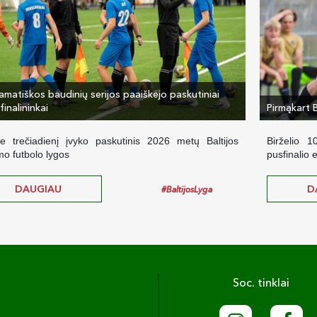
amatiškos baudinių serijos paaiškėjo paskutiniai
finalininkai
Pirmąkart 
e trečiadienį įvyko paskutinis 2026 metų Baltijos
Birželio 1
mo futbolo lygos
pusfinalio 
DAUGIAU
D
#BaltijosLyga
Soc. tinklai