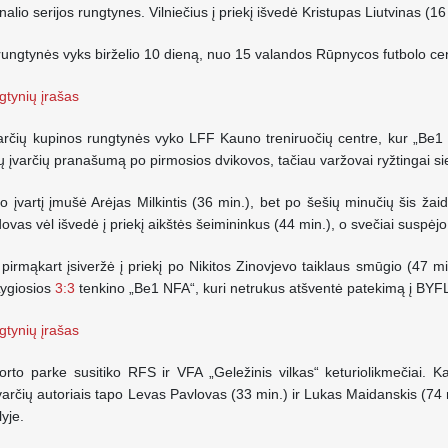
nalio serijos rungtynes. Vilniečius į priekį išvedė Kristupas Liutvinas (1
ungtynės vyks birželio 10 dieną, nuo 15 valandos Rūpnycos futbolo cen
gtynių įrašas
varčių kupinos rungtynės vyko LFF Kauno treniruočių centre, kur „
jų įvarčių pranašumą po pirmosios dvikovos, tačiau varžovai ryžtingai s
o įvartį įmušė Arėjas Milkintis (36 min.), bet po šešių minučių šis žai
vas vėl išvedė į priekį aikštės šeimininkus (44 min.), o svečiai suspėjo 
rmąkart įsiveržė į priekį po Nikitos Zinovjevo taiklaus smūgio (47 min
Lygiosios
3:3
tenkino „Be1 NFA“, kuri netrukus atšventė patekimą į BYFL 
gtynių įrašas
to parke susitiko RFS ir VFA „Geležinis vilkas“ keturiolikmečiai. Kaip
Įvarčių autoriais tapo Levas Pavlovas (33 min.) ir Lukas Maidanskis (74 m
yje.