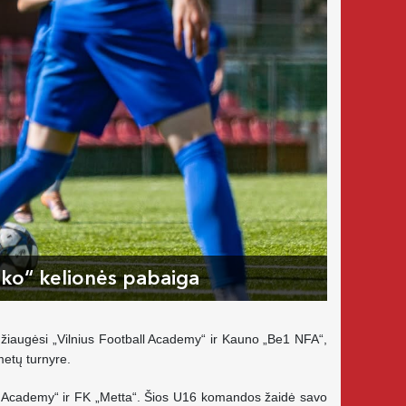
ilko“ kelionės pabaiga
 džiaugėsi „Vilnius Football Academy“ ir Kauno „Be1 NFA“,
metų turnyre.
all Academy“ ir FK „Metta“. Šios U16 komandos žaidė savo