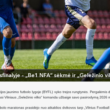
finalyje – „Be1 NFA“ sėkmė ir „Geležinio v
ltijos jaunimo futbolo lygoje (BYFL) vyko trejos rungtynės. Pergalėmis
dusi Vilniaus „Geležinio vilko“ komanda užbaigė savo pasirodymą 2026 
utbolo maratonas prasidėjo nuo atkaklios dvikovos tarp „Vilnius Footb