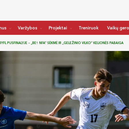
mus
Varžybos
Projektai
Treniruok
Vaikų ger
BYFL PUSFINALYJE – „BE1 NFA“ SĖKMĖ IR „GELEŽINIO VILKO“ KELIONĖS PABAIGA