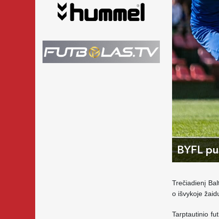
BYFL pus
Trečiadienį Ba
o išvykoje žai
Tarptautinio f