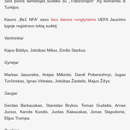
Šios poros laimėtojas susitiks su „Trabzonspor“ AŞ komanda iš
Turkijos.
Kauno „Be1 NFA“ savo
šios dienos rungtynėms
UEFA Jaunimo
lygoje registravo tokią sudėtį:
Vartininkai
Kajus Būblys, Jokūbas Milius, Emilis Starkus.
Gynėjai
Markas Jasunskis, Arėjas Milkintis, Daniil Poberezhnyi, Jugas
Turčinskas, Ignas Virbalas, Jokūbas Žiedelis, Majus Žižys.
Saugai
Gerdas Barkauskas, Stanislav Brykov, Tomas Gudaitis, Arnas
Jucius, Karolis Kuodis, Justas Rakauskas, Jonas Stapulionis,
Elijus Trumpa.