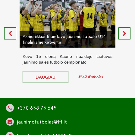
Akmeniškiai triumfavo jaunimo futsalo U14
Kaune
finaliniame ketverte
final
Kovo 15 dieną Kaune nuaidėjo Lietuvos
2025
jaunimo salės futbolo čempionato
salės
DAUGIAU
#SalėsFutbolas
+370 658 75 645
jaunimofutbolas@lff.lt