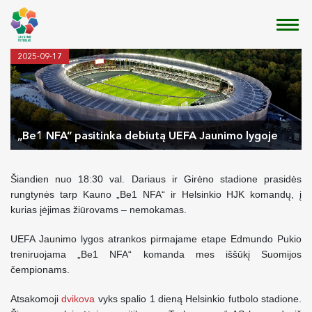
2025-09-17
„Be1 NFA“ pasitinka debiutą UEFA Jaunimo lygoje
Šiandien nuo 18:30 val. Dariaus ir Girėno stadione prasidės
rungtynės tarp Kauno „Be1 NFA“ ir Helsinkio HJK komandų, į
kurias įėjimas žiūrovams – nemokamas.
UEFA Jaunimo lygos atrankos pirmajame etape Edmundo Pukio
treniruojama „Be1 NFA“ komanda mes iššūkį Suomijos
čempionams.
Atsakomoji
dvikova
vyks spalio 1 dieną Helsinkio futbolo stadione.