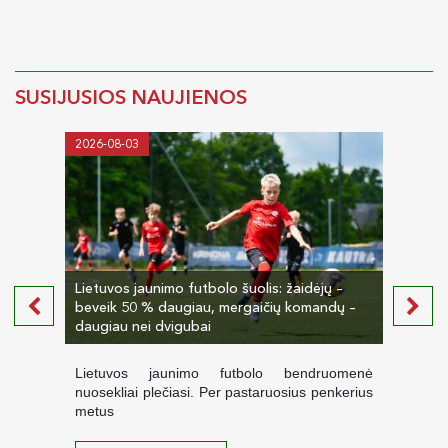
SUSIJUSIOS NAUJIENOS
2026-08-03
2026-
Lietuvos jaunimo futbolo šuolis: žaidėjų –
beveik 50 % daugiau, mergaičių komandų –
LVJUF
daugiau nei dvigubai
dien
Lietuvos jaunimo futbolo bendruomenė
Liep
nuosekliai plečiasi. Per pastaruosius penkerius
karal
metus