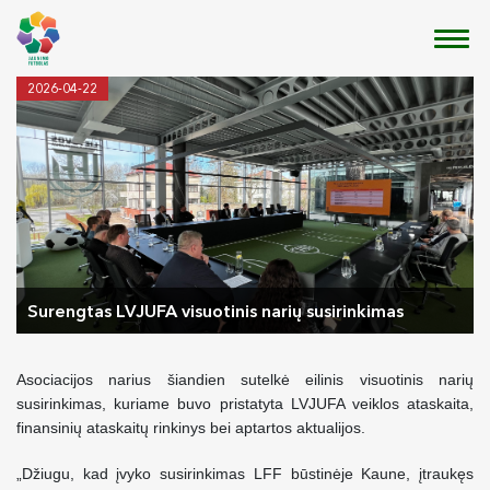
2026-04-22
Surengtas LVJUFA visuotinis narių susirinkimas
Asociacijos narius šiandien sutelkė eilinis visuotinis narių
susirinkimas, kuriame buvo pristatyta LVJUFA veiklos ataskaita,
finansinių ataskaitų rinkinys bei aptartos aktualijos.
„Džiugu, kad įvyko susirinkimas LFF būstinėje Kaune, įtraukęs