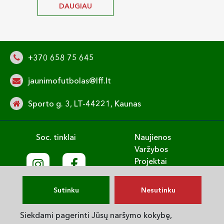
DAUGIAU
+370 658 75 645
jaunimofutbolas@lff.lt
Sporto g. 3, LT-44221, Kaunas
Soc. tinklai
Naujienos
Varžybos
Projektai
Treniruok
Vaikų gerovė
Sutinku
Nesutinku
English
Privatumo politika
Siekdami pagerinti Jūsų naršymo kokybę,