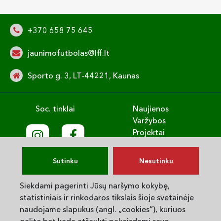
+370 658 75 645
jaunimofutbolas@lff.lt
Sporto g. 3, LT-44221, Kaunas
Soc. tinklai
Naujienos
Varžybos
Projektai
Treniruok
Vaikų gerovė
Sutinku
Nesutinku
English
Privatumo politika
Siekdami pagerinti Jūsų naršymo kokybę,
statistiniais ir rinkodaros tikslais šioje svetainėje
© 2025. LVJUFA. Visos teisės saugomos.
naudojame slapukus (angl. „cookies“), kuriuos