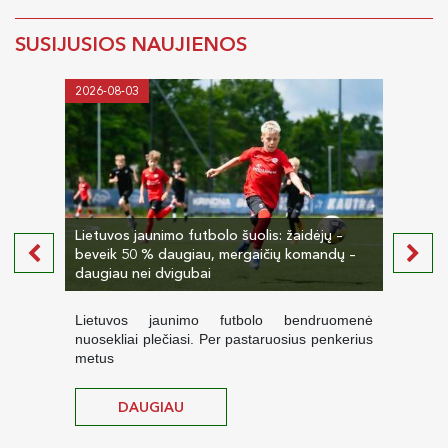
SUSIJUSIOS NAUJIENOS
2026-08-03
2026-
Lietuvos jaunimo futbolo šuolis: žaidėjų –
beveik 50 % daugiau, mergaičių komandų –
LVJUF
daugiau nei dvigubai
dien
Lietuvos jaunimo futbolo bendruomenė
Liep
nuosekliai plečiasi. Per pastaruosius penkerius
karal
metus
DAUGIAU