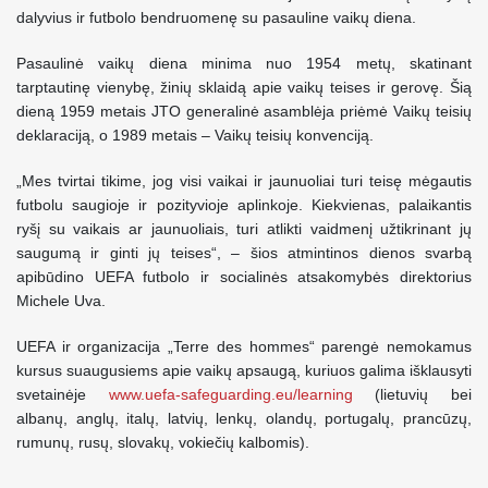
dalyvius ir futbolo bendruomenę su pasauline vaikų diena.
Pasaulinė vaikų diena minima nuo 1954 metų, skatinant
tarptautinę vienybę, žinių sklaidą apie vaikų teises ir gerovę. Šią
dieną 1959 metais JTO generalinė asamblėja priėmė Vaikų teisių
deklaraciją, o 1989 metais – Vaikų teisių konvenciją.
„Mes tvirtai tikime, jog visi vaikai ir jaunuoliai turi teisę mėgautis
futbolu saugioje ir pozityvioje aplinkoje. Kiekvienas, palaikantis
ryšį su vaikais ar jaunuoliais, turi atlikti vaidmenį užtikrinant jų
saugumą ir ginti jų teises“, – šios atmintinos dienos svarbą
apibūdino UEFA futbolo ir socialinės atsakomybės direktorius
Michele Uva.
UEFA ir organizacija „Terre des hommes“ parengė nemokamus
kursus suaugusiems apie vaikų apsaugą, kuriuos galima išklausyti
svetainėje
www.uefa-safeguarding.eu/learning
(lietuvių bei
albanų, anglų, italų, latvių, lenkų, olandų, portugalų, prancūzų,
rumunų, rusų, slovakų, vokiečių kalbomis).